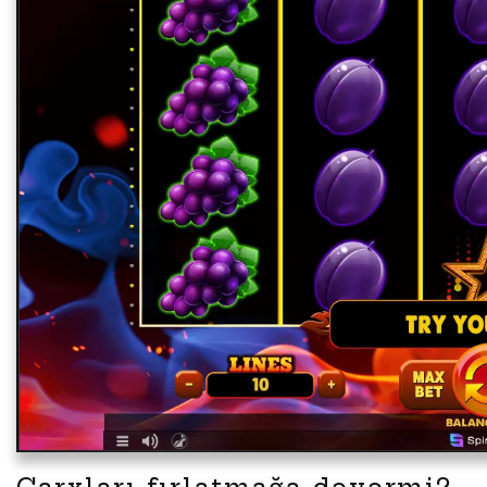
Çarxları fırlatmağa dəyərmi?