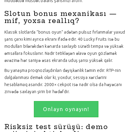
müddətdə müsbət balans şansınızı artırır.
Slotun bonus mexanikası —
mif, yoxsa reallıq?
Klassik slotlarda “bonus oyun” adətən pulsuz fırlanmalar yaxud
şans çarxı kimi ayrıca ekranı ifadə edir. 40 Lucky Fruits isə bu
modulları bilərəkdən kənarda saxlayıb sürətli tempa və yüksək
əmsallara fokuslanır. Nadir tetikləşən əlavə oyun gözləmək
əvəzinə hər saniyə əsas ekranda uduş şansı yüksək qalır.
Bu yanaşma proqnozlaşdırılan dəyişkənlik təmin edir: RTP-nin
dalğalanması demək olar ki, yoxdur, sessiya xərclərini
hesablamaq asandır. 2000× cekpot isə nadir olsa da həyəcanı
zirvədə saxlayan şirin bir hədəfdir.
Onlayn oynayın!
Risksiz test sürüşü: demo