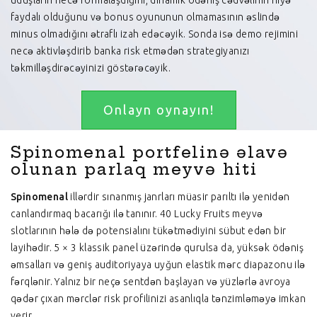
uduşların necə formalaşdığını, dinamik ödəniş cədvəlinin niyə
faydalı olduğunu və bonus oyununun olmamasının əslində
minus olmadığını ətraflı izah edəcəyik. Sonda isə demo rejimini
necə aktivləşdirib banka risk etmədən strategiyanızı
təkmilləşdirəcəyinizi göstərəcəyik.
Onlayn oynayın!
Spinomenal portfelinə əlavə
olunan parlaq meyvə hiti
Spinomenal
illərdir sınanmış janrları müasir parıltı ilə yenidən
canlandırmaq bacarığı ilə tanınır. 40 Lucky Fruits meyvə
slotlarının hələ də potensialını tükətmədiyini sübut edən bir
layihədir. 5 × 3 klassik panel üzərində qurulsa da, yüksək ödəniş
əmsalları və geniş auditoriyaya uyğun elastik mərc diapazonu ilə
fərqlənir. Yalnız bir neçə sentdən başlayan və yüzlərlə avroya
qədər çıxan mərclər risk profilinizi asanlıqla tənzimləməyə imkan
verir.