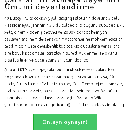
Ümumi dəyərləndirmə
40 Lucky Fruits çoxsəviyyəli tapşırıqlı slotların dövründə belə
klassik meyvə janrının hələ də cəlbedici olduğunu sübut edir. 40
xətt, dinamik ödəniş cədvəli və 2000× cekpot həm yeni
başlayanlara, həm də sənayenin veteranlarına möhkəm əsaslar
təqdim edir. Orta dəyişkənlik tez-tez kiçik uduşlarla yanaşı ara-
sıra böyük patlamaları tarazlayır; sürətli yüklənmə isə oyunu
qısa fasilələr və gecə seansları üçün ideal edir.
Ədalətli RTP, aydın qaydalar və mürəkkəb mexanikalara baş
qoşmadan böyük çarpan qazanmaq şansı axtarırsınızsa, 40
Lucky Fruits tam bir “vitamin kokteyli”dir. Demo rejimini sınayın,
statistikanızı izləyin, bank limitlərinizi təyin edin və özünüzü
hazır hiss etdikdə real mərclərə keçin. Bəlkə də Wild
yeddiliklərlə dolu ekranı gətirən uğurlu fırlanma elə sizin olacaq!
Onlayn oynayın!