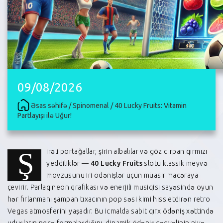
09/08/2026
Əsas səhifə
/
Spinomenal
/ 40 Lucky Fruits: Vitamin
Partlayışı ilə Uğur!
irəli portağallar, şirin albalılar və göz qırpan qırmızı
Ş
yeddiliklər —
40 Lucky Fruits
slotu klassik meyvə
mövzusunu iri ödənişlər üçün müasir macəraya
çevirir. Parlaq neon qrafikası və enerjili musiqisi sayəsində oyun
hər fırlanmanı şampan tıxacının pop səsi kimi hiss etdirən retro
Vegas atmosferini yaşadır. Bu icmalda sabit qırx ödəniş xəttində