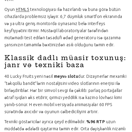
Oyun
HTML5
texnologiyası ilə hazırlanıb və buna görə bütün
cihazlarda problemsiz işləyir. 6,7 düymlük smartfon ekranında
və ya ultra geniş monitorda oynasanız belə interfeys
keyfiyyətini itirmir. Müstəqil laboratoriyalar tərəfindən
mütəmadi test edilən təsadüfi ədəd generatoru isə qazanma
şansınızın tamamilə bəxtinizdən asılı olduğunu təmin edir.
Klassik dadlı müasir toxunuş:
janr və texniki baza
40 Lucky Fruits yeni nəsil
meyvə slotu
dur. Dizaynerlər mexaniki
“təkqollu bandit”lərin nostaljisini video slotlarının enerjisi ilə
birləşdiriblər. Hər bir simvol sevgi ilə çəkilib: parlaq portağallar
ətraf işıqları əks etdirir, qırmızı yeddilik isə kazino lövhəsi kimi
yanıb-sönür. H even mobil versiyada animasiyalar 60 FPS
sürətində axıcıdır və oyunun cəlbediciliyini artırır.
Texniki göstəricilər ayrıca qeyd edilməlidir.
%96 RTP
uzun
müddətdə ədalətli qaytarma təmin edir. Orta dəyişkənlik nizamlı