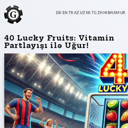
Dil:
EN
TR
AZ
UZ
KK
TG
ZH
HI
BN
KM
UR
40 Lucky Fruits: Vitamin
Partlayışı ilə Uğur!