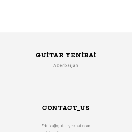
GUITAR YENIBAI
Azerbaijan
CONTACT_US
E:
info@guitaryenbai.com