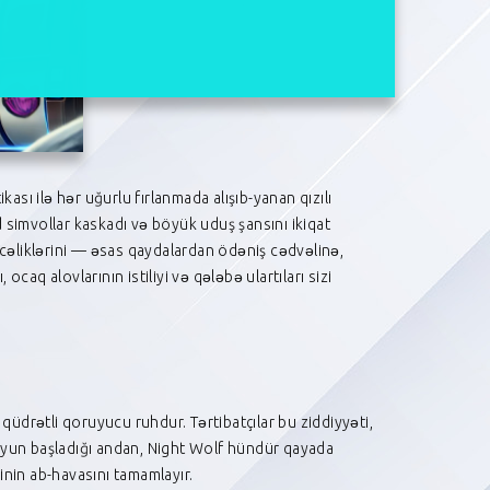
ikası ilə hər uğurlu fırlanmada alışıb-yanan qızılı
d simvollar kaskadı və böyük uduş şansını ikiqat
cəliklərini — əsas qaydalardan ödəniş cədvəlinə,
ocaq alovlarının istiliyi və qələbə ulartıları sizi
üdrətli qoruyucu ruhdur. Tərtibatçılar bu ziddiyyəti,
r. Oyun başladığı andan, Night Wolf hündür qayada
ninin ab-havasını tamamlayır.