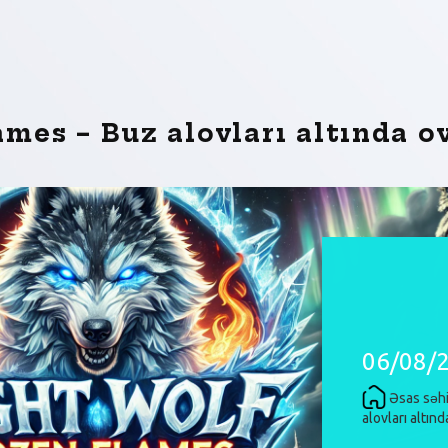
mes – Buz alovları altında o
06/08/
Əsas səhi
alovları altın