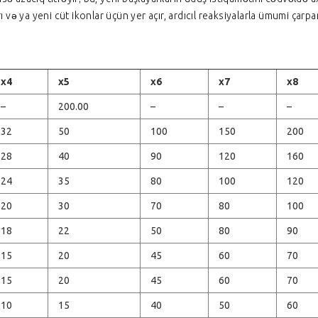
ı və ya yeni cüt ikonlar üçün yer açır, ardıcıl reaksiyalarla ümumi çarpa
x4
x5
x6
x7
x8
–
200.00
–
–
–
32
50
100
150
200
28
40
90
120
160
24
35
80
100
120
20
30
70
80
100
18
22
50
80
90
15
20
45
60
70
15
20
45
60
70
10
15
40
50
60