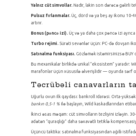
Yalnız cüt simvollar.
Nadir, lakin son dərəcə gəlirli t
Pulsuz fırlanmalar.
Üç, dörd və ya beş ay ikonu 10-40
artırır.
Bonus (pəncə izi).
Üç və ya daha çox pəncə izi ayrıca b
Turbo rejimi.
Sürəti sevənlər üçün: PC-də dovşan iko
Satınalma funksiyası.
Gözləmək istəmirsinizsə BUY dü
Bu mexanikalar birlikdə unikal “ekosistem” yaradır: W
marafonlar üçün xüsusilə əlverişlidir — oyunda sərf ol
Təcrübəli canavarların t
Uğurlu ovun ilk qaydası: bankroll idarəsi. Orta-yüksə
bankın 0,5-1 %
ilə başlayın, Wild kaskadlarından etiba
İkinci əsas məqam: cüt simvolların tezliyini izləyin. 
adətən “quraqlığı” daha səxavətli tetiklə kompensasiy
Üçüncü taktika: satınalma funksiyasından ağıllı istifad