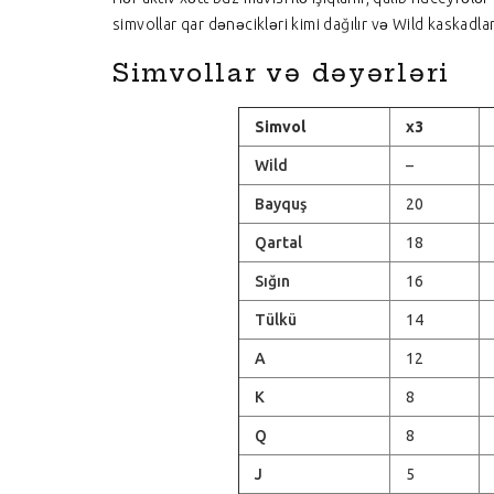
simvollar qar dənəcikləri kimi dağılır və Wild kaskadlar
Simvollar və dəyərləri
Simvol
x3
Wild
–
Bayquş
20
Qartal
18
Sığın
16
Tülkü
14
A
12
K
8
Q
8
J
5