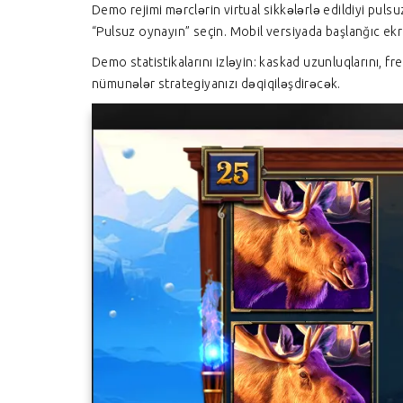
Demo rejimi mərclərin virtual sikkələrlə edildiyi pul
“Pulsuz oynayın” seçin. Mobil versiyada başlanğıc ek
Demo statistikalarını izləyin: kaskad uzunluqlarını, fr
nümunələr strategiyanızı dəqiqiləşdirəcək.