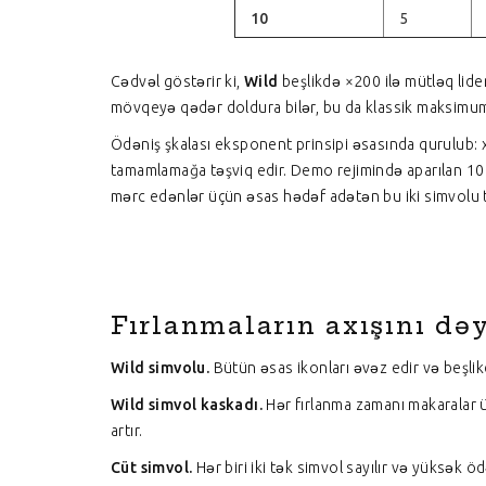
10
5
Cədvəl göstərir ki,
Wild
beşlikdə ×200 ilə mütləq lider
mövqeyə qədər doldura bilər, bu da klassik maksimumu 
Ödəniş şkalası eksponent prinsipi əsasında qurulub: 
tamamlamağa təşviq edir. Demo rejimində aparılan 10 0
mərc edənlər üçün əsas hədəf adətən bu iki simvolu 
Fırlanmaların axışını də
Wild simvolu.
Bütün əsas ikonları əvəz edir və beşlik
Wild simvol kaskadı.
Hər fırlanma zamanı makaralar üz
artır.
Cüt simvol.
Hər biri iki tək simvol sayılır və yüksək 