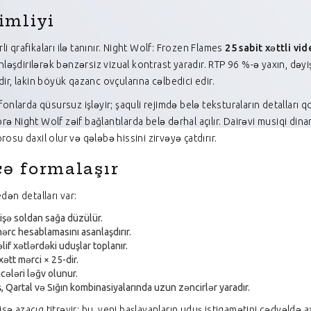
imliyi
li qrafikaları ilə tanınır. Night Wolf: Frozen Flames
25 sabit xəttli vi
nginləşdirilərək bənzərsiz vizual kontrast yaradır. RTP 96 %-ə yaxın, d
r, lakin böyük qazanc ovçularına cəlbedici edir.
nlarda qüsursuz işləyir; şaquli rejimdə belə teksturaların detalları q
ə Night Wolf zəif bağlantılarda belə dərhal açılır. Dairəvi musiqi dinam
u daxil olur və qələbə hissini zirvəyə çatdırır.
ə formalaşır
dən detalları var:
mişə soldan sağa düzülür.
 mərc hesablamasını asanlaşdırır.
lif xətlərdəki uduşlar toplanır.
ətt mərci × 25-dir.
cələri ləğv olunur.
ş, Qartal və Sığın kombinasiyalarında uzun zəncirlər yaradır.
lər isə azacıq titrəyir; bu, yeni başlayanların uduş istiqamətini cədvə