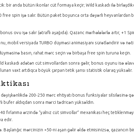
etik: bir anda bütün ikonlar cüt formaya keçir; Wild kaskadı ilə birləşd
 free spin işə salır. Bütün paket boyunca orta dəyərli heyvanlardan b
onus ovu işə salır (ətraflı aşağıda). Qazanc mərhələlərlə artır, +1 Spin
nu, mobil versiyada TURBO düyməsi animasiyanı sürətləndirir və nətic
yməsinə basın, rahat mərc seçin və birbaşa free spin turuna keçin.
ild kaskadı adətən cüt simvollardan sonra gəlir, bonus oyunu isə əlav
unan vaxt artdıqca böyük çarpan tetik şansı statistik olaraq yüksəlir.
aktikası
k dəyişkənlikdə 200-250 mərc ehtiyatı bonus funksiyalar silsiləsinə q
rlı bufer aldıqdan sonra mərci tədricən yüksəldin.
30-40 fırlanma ərzində “yalnız cüt simvollar” mexanikası heç tetiklenmə
a edir.
ə. Başlanğıc mərcinizin ×50-ni aşan gəlir əldə etmisinizsə, qazancın bi