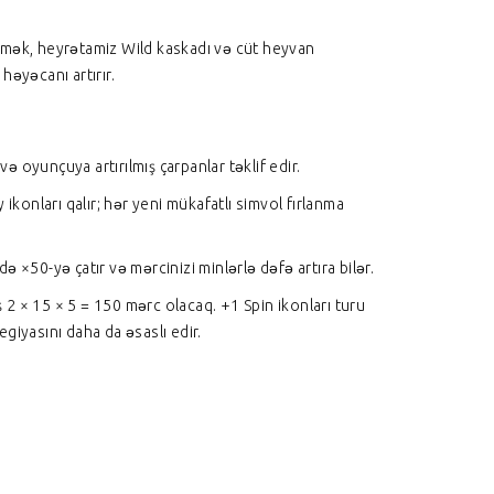
etmək, heyrətamiz Wild kaskadı və cüt heyvan
həyəcanı artırır.
ə oyunçuya artırılmış çarpanlar təklif edir.
y ikonları qalır; hər yeni mükafatlı simvol fırlanma
 ×50-yə çatır və mərcinizi minlərlə dəfə artıra bilər.
2 × 15 × 5 = 150 mərc olacaq. +1 Spin ikonları turu
egiyasını daha da əsaslı edir.