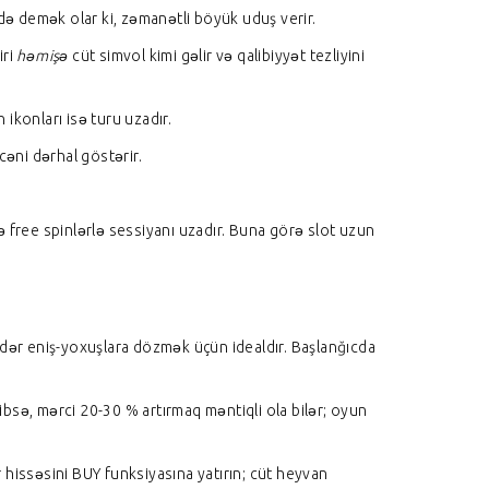
ikdə demək olar ki, zəmanətli böyük uduş verir.
iri
həmişə
cüt simvol kimi gəlir və qalibiyyət tezliyini
 ikonları isə turu uzadır.
əni dərhal göstərir.
ə free spinlərlə sessiyanı uzadır. Buna görə slot uzun
ədər eniş-yoxuşlara dözmək üçün idealdır. Başlanğıcda
yibsə, mərci 20-30 % artırmaq məntiqli ola bilər; oyun
r hissəsini BUY funksiyasına yatırın; cüt heyvan