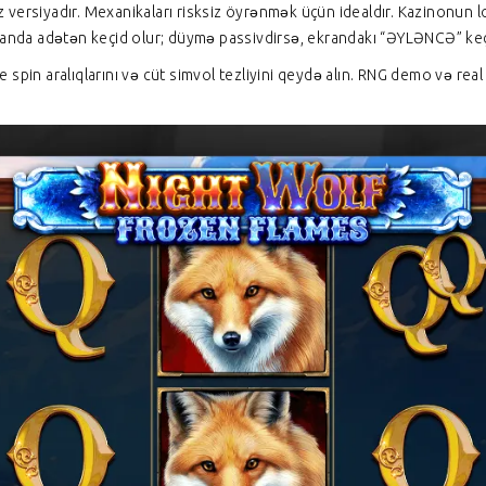
suz versiyadır. Mexanikaları risksiz öyrənmək üçün idealdır. Kazinonu
randa adətən keçid olur; düymə passivdirsə, ekrandakı “ƏYLƏNCƏ” keçi
ee spin aralıqlarını və cüt simvol tezliyini qeydə alın. RNG demo və real