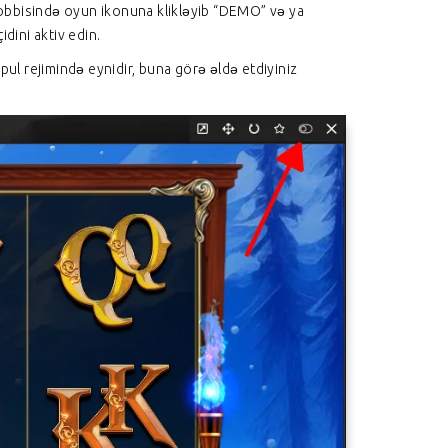
n lobbisində oyun ikonuna klikləyib “DEMO” və ya
dini aktiv edin.
 pul rejimində eynidir, buna görə əldə etdiyiniz