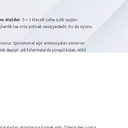
deo-slotdur
. 5 × 3 klassik sahə qütb işıqları
əyişkənlik isə orta-yüksək səviyyədədir; bu da oyunu
orunur. Spinomenal ağır animasiyaları asinxron
ik dəyişir: adi fırlanmalarda yüngül külək, Wild
ldə axtarmadan anlamasına kömək edir. Ödənişdən sonra