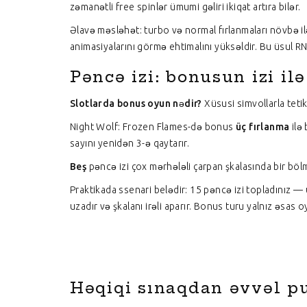
zəmanətli free spinlər ümumi gəliri ikiqat artıra bilər.
Əlavə məsləhət: turbo və normal fırlanmaları növbə i
animasiyalarını görmə ehtimalını yüksəldir. Bu üsul RNG
Pəncə izi: bonusun izi ilə
Slotlarda bonus oyun nədir?
Xüsusi simvollarla tetik
Night Wolf: Frozen Flames-də bonus
üç fırlanma
ilə 
sayını yenidən 3-ə qaytarır.
Beş
pəncə izi çox mərhələli çarpan şkalasında bir bölm
Praktikada ssenari belədir: 15 pəncə izi topladınız —
uzadır və şkalanı irəli aparır. Bonus turu yalnız əsas 
Həqiqi sınaqdan əvvəl p