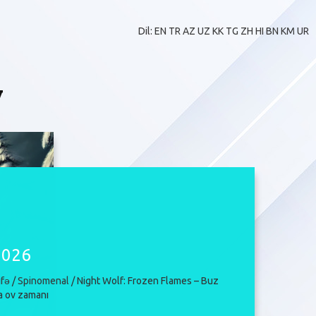
Dil:
EN
TR
AZ
UZ
KK
TG
ZH
HI
BN
KM
UR
v
2026
fə
/
Spinomenal
/ Night Wolf: Frozen Flames – Buz
da ov zamanı