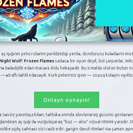
 ay işığının yırtıcı izlərini parıldatdığı yerdə, dondurucu küləklərin mist
Night Wolf: Frozen Flames
sadəcə bir oyun deyil, bol çarpanlar, Wil
ünə bələdçilik edən macəra dolu hekayədir. Bu icmalda slotun bütün in
traflı təhlil edəcəyik. Kürk pelerinizi qısın — soyuq küləyin vıyıltısı, 
Onlayn oynayın!
 səssiz yaxınlaşa bilən, təhlükə anında alovlanaraq gücünü göstərən q
qlandıran ay işığı ilə vurğulayaraq “buz — alov” vizual ritmini yaradı
olike açılış səhnəsi sizi cəzb edir; gərgin davul ritmləri isə şaman ayi