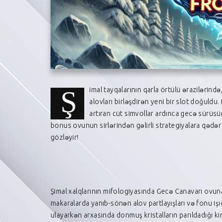
imal tayqalarının qarla örtülü ərazilərində,
Ş
alovları birləşdirən yeni bir slot doğuldu.
artıran cüt simvollar ardınca gecə sürüs
bonus ovunun sirlərindən gəlirli strategiyalara qədər — ə
gözləyir!
Şimal xalqlarının mifologiyasında Gecə Canavarı ovuna
makaralarda yanıb-sönən alov partlayışları və fonu işı
ulayarkən arxasında donmuş kristalların parıldadığı kin