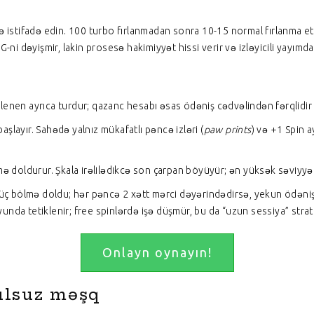
lə istifadə edin. 100 turbo fırlanmadan sonra 10-15 normal fırlanma 
-ni dəyişmir, lakin prosesə hakimiyyət hissi verir və izləyicili yayımda 
lenen ayrıca turdur; qazanc hesabı əsas ödəniş cədvəlindən fərqlidir v
başlayır. Sahədə yalnız mükafatlı pəncə izləri (
paw prints
) və +1 Spin a
ə doldurur. Şkala irəlilədikcə son çarpan böyüyür; ən yüksək səviyyədə
 üç bölmə doldu; hər pəncə 2 xətt mərci dəyərindədirsə, yekun ödəniş 
oyunda tetiklenir; free spinlərdə işə düşmür, bu da “uzun sessiya” strat
Onlayn oynayın!
ulsuz məşq