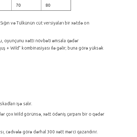
70
80
 Sığın və Tülkünün cüt versiyaları bir xətdə on
bu, oyunçunu xətti növbəti əmsala qədər
quş + Wild” kombinasiyası ilə gəlir; buna görə yüksək
adları işə salır.
ədər çox Wild görünsə, xətt ödəniş çarpanı bir o qədər
ası, cədvələ görə dərhal 300 xətt mərci qazandırır.