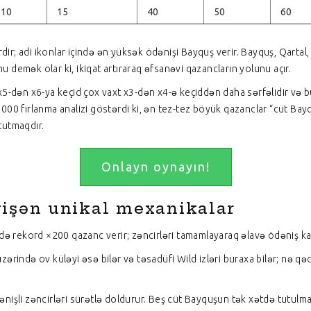
10
15
40
50
60
dir; adi ikonlar içində ən yüksək ödənişi Bayquş verir. Bayquş, Qartal,
demək olar ki, ikiqat artıraraq əfsanəvi qazancların yolunu açır.
x5-dən x6-ya keçid çox vaxt x3-dən x4-ə keçiddən daha sərfəlidir və 
00 fırlanma analizi göstərdi ki, ən tez-tez böyük qazanclar “cüt Bay
tutmaqdır.
Onlayn oynayın!
yişən unikal mexanikalar
də rekord ×200 qazanc verir; zəncirləri tamamlayaraq əlavə ödəniş kask
ərində ov küləyi əsə bilər və təsadüfi Wild izləri buraxa bilər; nə q
ödənişli zəncirləri sürətlə doldurur. Beş cüt Bayquşun tək xətdə tutulm