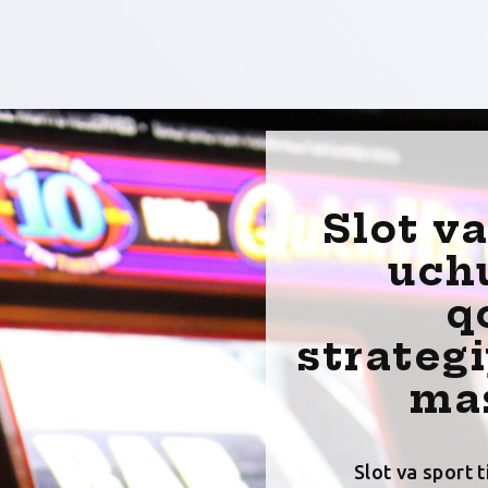
Slot va
uch
q
strategi
ma
Slot va sport 