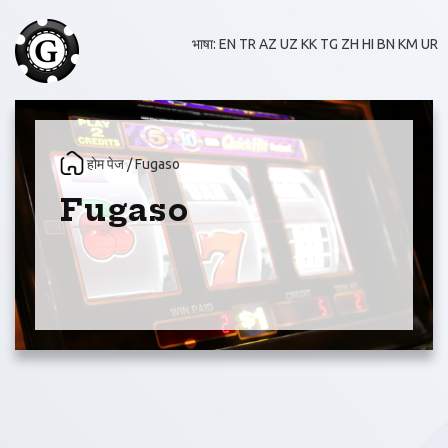
भाषा:
EN
TR
AZ
UZ
KK
TG
ZH
HI
BN
KM
UR
होम पेज
/ Fugaso
Fugaso