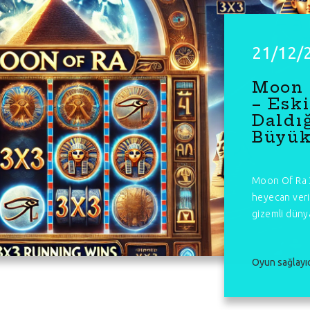
21/12/
Moon 
– Eski
Daldı
Büyük 
Moon Of Ra 3
heyecan veric
gizemli dünya
Oyun sağlayıc