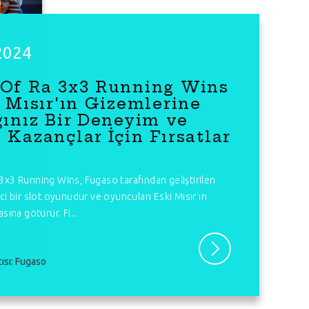
2024
Of Ra 3x3 Running Wins
 Mısır'ın Gizemlerine
ğınız Bir Deneyim ve
Kazançlar İçin Fırsatlar
x3 Running Wins, Fugaso tarafından geliştirilen
i bir slot oyunudur ve oyuncuları Eski Mısır'ın
sına götürür. Fi...
ısı:
Fugaso