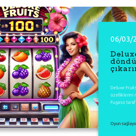
06/03/
Deluxe
döndü
çıkarı
Deluxe Fruit
özelliklerini
Fugaso tarafın
Oyun sağlayıc