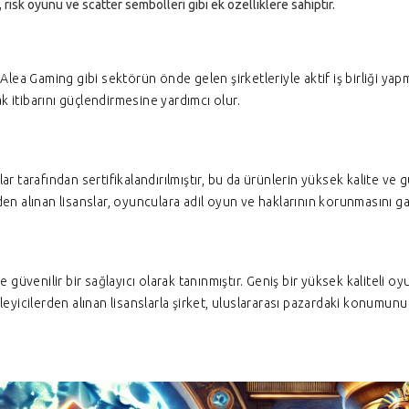
 risk oyunu ve scatter sembolleri gibi ek özelliklere sahiptir.
ea Gaming gibi sektörün önde gelen şirketleriyle aktif iş birliği yapmak
ak itibarını güçlendirmesine yardımcı olur.
r tarafından sertifikalandırılmıştır, bu da ürünlerin yüksek kalite ve
n alınan lisanslar, oyunculara adil oyun ve haklarının korunmasını ga
 güvenilir bir sağlayıcı olarak tanınmıştır. Geniş bir yüksek kaliteli o