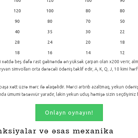
160
120
100
90
120
100
80
80
90
80
70
50
40
35
30
22
28
24
20
18
18
16
14
12
 xətdə beş dəfə rast gəlinəndə ən yüksək çarpan olan x200 verir, alm
 heyvan simvolları orta dərəcəli ödəniş təklif edir, A, K, Q, J, 10 kimi 
başa xətt üzrə mərc ilə əlaqəlidir. Mərci artırıb azaltmaq, yekun ödə
a ümumi təsəvvür yaradır, lakin yekun uduş həmişə sizin seçdiyiniz be
Onlayn oynayın!
unksiyalar və əsas mexanika