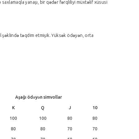
saxlamaqla yanaşı, bir qədər fərqliliyi müxtəlif xüsusi
əl şəklində təqdim etmişik. Yüksək ödəyən, orta
Aşağı ödəyən simvollar
K
Q
J
10
100
100
80
80
80
80
70
70