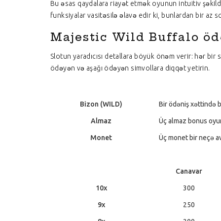
Bu əsas qaydalara riayət etmək oyunun intuitiv şəkildə
funksiyalar vasitəsilə əlavə edir ki, bunlardan bir az 
Majestic Wild Buffalo öd
Slotun yaradıcısı detallara böyük önəm verir: hər bir
ödəyən və aşağı ödəyən simvollara diqqət yetirin.
Bizon (WILD)
Bir ödəniş xəttində 
Almaz
Üç almaz bonus oyunu
Monet
Üç monet bir neçə av
Canavar
10x
300
9x
250