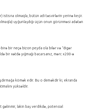
er) istisna olmaqla, bütün adi təsvirlərin yerinə keçir.
na olmaqla) uyğunlaşdığı üçün onun görünməsi adətən
-birə bir neçə bizon peyda ola bilər və “digər
kildə bir xətdə yığmağı bacarsanız, mərc x200-ə
malaşdırmağa kömək edir. Bu o deməkdir ki, ekranda
imalını yüksəldir.
t gəlinmir, lakin baş verdikdə, potensial