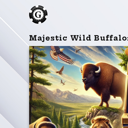
Majestic Wild Buffalo