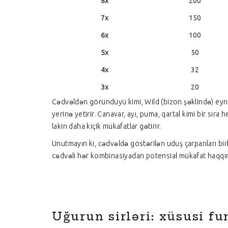
8x
200
7x
150
6x
100
5x
50
4x
32
3x
20
Cədvəldən göründüyü kimi, Wild (bizon şəklində) eyni
yerinə yetirir. Canavar, ayı, puma, qartal kimi bir sıra
lakin daha kiçik mükafatlar gətirir.
Unutmayın ki, cədvəldə göstərilən uduş çarpanları bir
cədvəli hər kombinasiyadan potensial mükafat haqqınd
Uğurun sirləri: xüsusi f