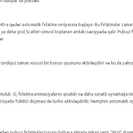
 uduşlar da yüksəlir.
0-a qədər avtomatik fırlatma seriyasına başlayır. Bu fırlatmalar zamanı
və ya daha çox) Scatter-simvol toplanan andakı səviyyədə qalır. Pulsuz 
ər.
ründüyü zaman xüsusi bir bonus oyununu aktivləşdirir və bu da yalnı
ulub. O, fırlatma animasiyalarını qısaldır və daha sürətli oynamağa im
siyada TURBO düyməsi ilə turbo aktivləşdirilir. Həmçinin avtomatik o
ədən pulsuz fırlatmalar turunu birbaşa almağa imkan verir. “BUY” düy