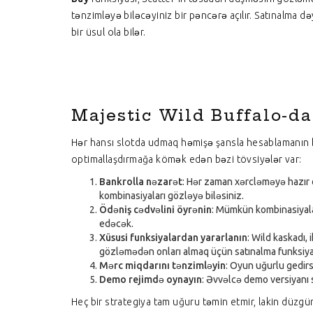
tənzimləyə biləcəyiniz bir pəncərə açılır. Satınalma də
bir üsul ola bilər.
Majestic Wild Buffalo-da
Hər hansı slotda udmaq həmişə şansla hesablamanın b
optimallaşdırmağa kömək edən bəzi tövsiyələr var:
Bankrolla nəzarət
: Hər zaman xərcləməyə hazır 
kombinasiyaları gözləyə biləsiniz.
Ödəniş cədvəlini öyrənin
: Mümkün kombinasiyalar
edəcək.
Xüsusi funksiyalardan yararlanın
: Wild kaskadı,
gözləmədən onları almaq üçün satınalma funksiyas
Mərc miqdarını tənzimləyin
: Oyun uğurlu gedirs
Demo rejimdə oynayın
: Əvvəlcə demo versiyanı s
Heç bir strategiya tam uğuru təmin etmir, lakin düzgün