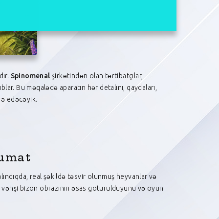
dır.
Spinomenal
şirkətindən olan tərtibatçılar,
blar. Bu məqalədə aparatın hər detalını, qaydaları,
rə edəcəyik.
lumat
salındıqda, real şəkildə təsvir olunmuş heyvanlar və
dı, vəhşi bizon obrazının əsas götürüldüyünü və oyun