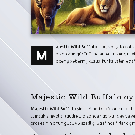
ajestic Wild Buffalo
– bu, vəhşi təbiət 
M
bizonların gücünü və faunanın zənginliyin
ödəniş xətlərini, xüsusi funksiyaları ət
Majestic Wild Buffalo 
Majestic Wild Buffalo
şimali Amerika çöllərinin parla
tematik simvollar (qüdrətli bizondan qorxunc ayıya və
prosesinin onun gücü və azadlığı ətrafında fırlandığın